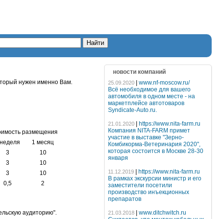
новости компаний
оторый нужен именно Вам.
|
www.nf-moscow.ru/
25.09.2020
Всё необходимое для вашего
автомобиля в одном месте - на
маркетплейсе автотоваров
Syndicate-Auto.ru.
|
https://www.nita-farm.ru
21.01.2020
Компания NITA-FARM примет
оимость размещения
участие в выставке "Зерно-
 неделя
1 месяц
Комбикорма-Ветеринария 2020",
которая состоится в Москве 28-30
3
10
января
3
10
|
https://www.nita-farm.ru
11.12.2019
3
10
В рамках экскурсии министр и его
0,5
2
заместители посетили
производство инъекционных
препаратов
ельскую аудиторию".
|
www.ditchwitch.ru
21.03.2018