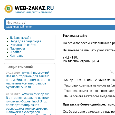
Каталог интернет-магазинов
расширенный поиск
Реклама на сайте
Добавить сайт
Вход для владельцев
По всем вопросам, связанными с р
Реклама на сайте
Партнеры
Вы можете размещать у нас как тек
О сайте
Контакты
тИЦ - 180.
PR главной страницы - 4.
акции компаний
Вид
|
www.nf-moscow.ru/
07.03.2019
Всё необходимое для вашего
автомобиля в одном месте - на
Банер 100х100 или 120х60 в меню
маркетплейсе автотоваров
Текстовая ссылка в меню слева (сп
Syndicate-Auto.ru
Текстовая ссылка в основном разд
|
www.tricot-shop.ru/
28.06.2017
Ваша ссылка в каталоге выделяет
В интернет-магазине детских
головных уборов Tricot Shop
При заказе более одной рекламно
проходит грандиозная
распродажа теплых детских
Особо выгодно размещать у нас ре
шапочек и аксессуаров