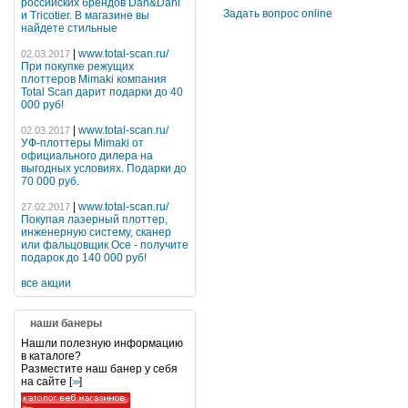
российских брендов Dan&Dani
Задать вопрос online
и Tricotier. В магазине вы
найдете стильные
|
www.total-scan.ru/
02.03.2017
При покупке режущих
плоттеров Mimaki компания
Total Scan дарит подарки до 40
000 руб!
|
www.total-scan.ru/
02.03.2017
УФ-плоттеры Mimaki от
официального дилера на
выгодных условиях. Подарки до
70 000 руб.
|
www.total-scan.ru/
27.02.2017
Покупая лазерный плоттер,
инженерную систему, сканер
или фальцовщик Oce - получите
подарок до 140 000 руб!
все акции
наши банеры
Нашли полезную информацию
в каталоге?
Разместите наш банер у себя
на сайте [
]
>>