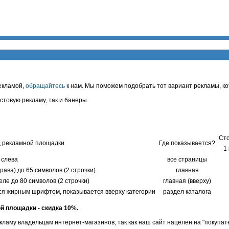
екламой,
обращайтесь
к нам. Мы поможем подобрать тот вариант рекламы, к
стовую рекламу, так и банеры.
Ст
 рекламной площадки
Где показывается?
1
 слева
все страницы
рава) до 65 символов (2 строчки)
главная
еле до 80 символов (2 строчки)
главная (вверху)
ся жирным шрифтом, показывается вверху категории
раздел каталога
й площадки - скидка 10%.
кламу владельцам интернет-магазинов, так как наш сайт нацелен на "покупат