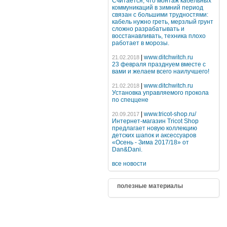
Считается, что монтаж кабельных
коммуникаций в зимний период
связан с большими трудностями:
кабель нужно греть, мерзлый грунт
сложно разрабатывать и
восстанавливать, техника плохо
работает в морозы.
|
www.ditchwitch.ru
21.02.2018
23 февраля празднуем вместе с
вами и желаем всего наилучшего!
|
www.ditchwitch.ru
21.02.2018
Установка управляемого прокола
по спеццене
|
www.tricot-shop.ru/
20.09.2017
Интернет-магазин Tricot Shop
предлагает новую коллекцию
детских шапок и аксессуаров
«Осень - Зима 2017/18» от
Dan&Dani.
все новости
полезные материалы