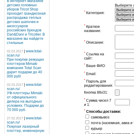
В интернет-магазине
детских головных
Выберите х
уборов Tricot Shop
*
Категория:
проходит грандиозная
распродажа теплых
детских шапочек и
*
аксессуаров
Краткое
российских брендов
название:
Dan&Dani и Tricotier. В
магазине вы найдете
*
Описание:
стильные
|
www.total-
02.03.2017
*
Ссылка на
scan.ru/
сайт:
При покупке режущих
плоттеров Mimaki
*
Ваше ФИО:
компания Total Scan
дарит подарки до 40
*
Email:
000 руб!
*
Пароль для
|
www.total-
02.03.2017
редактирования:
scan.ru/
Кнопка 88х31:
УФ-плоттеры Mimaki
от официального
*
Сумма чисел 7
дилера на выгодных
и 1:
условиях. Подарки до
70 000 руб.
*
Способы доставки:
самовывоз
|
www.total-
27.02.2017
scan.ru/
почта (наземная, авиа и т
Покупая лазерный
курьер
плоттер, инженерную