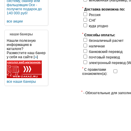
мгновенная (например, о
систему, сканер или
фальцовщик Oce -
*
получите подарок до
Доставка возможна по:
140 000 руб!
Россия
СНГ
все акции
куда угодно
наши банеры
*
Способы оплаты:
Нашли полезную
безналичный расчет
информацию в
наличнае
каталоге?
банковский перевод
Разместите наш банер
у себя на сайте [
]
почтовый перевод
>>
электронный перевод (We
*
С правилами
ознакомлен(а):
все наши банеры
*
- Обязательные для заполн