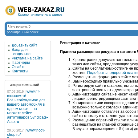
Каталог интернет-магазинов
расширенный поиск
Регистрация в каталоге
Добавить сайт
Вход для
Правила размещения ресурса в каталоге
владельцев
Реклама на сайте
К регистрации допускаются только с
Партнеры
заказ или сайты, предлагающие услу
О сайте
Сайты на бесплатном хостинге не п
Контакты
хостинг.
Подобрать недорогой платны
Размещать информацию о сайте може
Вам необходимо правильно указыват
акции компаний
Регистрируя сайт в каталоге, вы со
электронной почты от администраци
|
www.nf-
07.03.2019
Администрация сайта не несет како
moscow.ru/
лицами, регистрирующими сайт в кат
Всё необходимое для
Копирование или воспроизведение и
вашего автомобиля в
возможно только с согласия админис
одном месте - на
Администрация оставляет за собой 
маркетплейсе
сайты к показу в каталоге, удалять с
автотоваров Syndicate-
Размещение обратной ссылки или кн
Auto.ru
размещаться на главной странице са
В случае неразмещения в 5 (пяти) д
|
www.tricot-
28.06.2017
shop.ru/