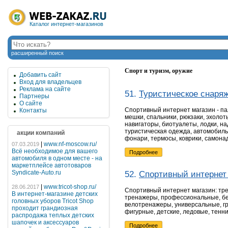
Каталог интернет-магазинов
расширенный поиск
Спорт и туризм, оружие
Добавить сайт
Вход для владельцев
Реклама на сайте
51.
Туристическое снаряж
Партнеры
О сайте
Спортивный интернет магазин - па
Контакты
мешки, спальники, рюкзаки, эхолот
навигаторы, биотуалеты, лодки, на
туристическая одежда, автомобиль
акции компаний
фонари, термосы, коврики, самона
|
www.nf-moscow.ru/
07.03.2019
Всё необходимое для вашего
Подробнее
автомобиля в одном месте - на
маркетплейсе автотоваров
Syndicate-Auto.ru
52.
Спортивный интернет 
|
www.tricot-shop.ru/
28.06.2017
Спортивный интернет магазин: тр
В интернет-магазине детских
тренажеры, профессиональные, бе
головных уборов Tricot Shop
велотренажеры, универсальные, гр
проходит грандиозная
фигурные, детские, ледовые, тенн
распродажа теплых детских
шапочек и аксессуаров
Подробнее