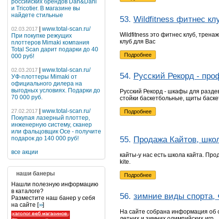
российских брендов Dan&Dani
и Tricotier. В магазине вы
найдете стильные
53.
Wildfitness фитнес кл
|
www.total-scan.ru/
02.03.2017
Wildfitness это фитнес клуб, трен
При покупке режущих
клуб для Вас
плоттеров Mimaki компания
Total Scan дарит подарки до 40
Подробнее
000 руб!
|
www.total-scan.ru/
02.03.2017
54.
Русский Рекорд - пр
УФ-плоттеры Mimaki от
официального дилера на
выгодных условиях. Подарки до
Русский Рекорд - шкафы для раздев
70 000 руб.
стойки баскетбольные, щиты баск
|
www.total-scan.ru/
27.02.2017
Подробнее
Покупая лазерный плоттер,
инженерную систему, сканер
или фальцовщик Oce - получите
55.
Продажа Кайтов, шко
подарок до 140 000 руб!
все акции
кайты-у нас есть школа кайта. Про
kite.
наши банеры
Подробнее
Нашли полезную информацию
в каталоге?
56.
зимние виды спорта, 
Разместите наш банер у себя
на сайте [
]
>>
На сайте собрана информация об 
летних и зимних олимпийских игр.