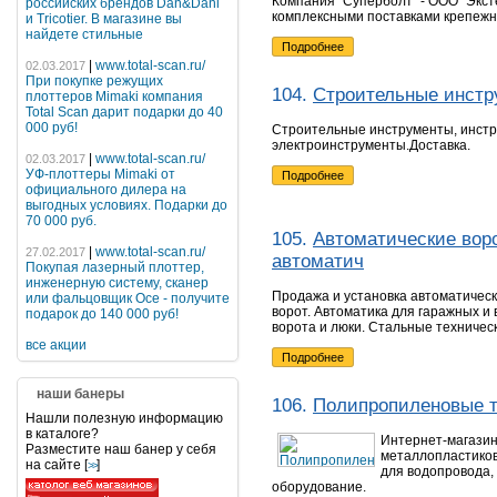
Компания "Суперболт" - ООО "Эксте
российских брендов Dan&Dani
комплексными поставками крепежн
и Tricotier. В магазине вы
найдете стильные
Подробнее
|
www.total-scan.ru/
02.03.2017
При покупке режущих
104.
Строительные инстр
плоттеров Mimaki компания
Total Scan дарит подарки до 40
000 руб!
Строительные инструменты, инстр
электроинструменты.Доставка.
|
www.total-scan.ru/
02.03.2017
УФ-плоттеры Mimaki от
Подробнее
официального дилера на
выгодных условиях. Подарки до
70 000 руб.
105.
Автоматические вор
|
www.total-scan.ru/
27.02.2017
автоматич
Покупая лазерный плоттер,
инженерную систему, сканер
Продажа и установка автоматическ
или фальцовщик Oce - получите
ворот. Автоматика для гаражных и
подарок до 140 000 руб!
ворота и люки. Стальные техничес
все акции
Подробнее
наши банеры
106.
Полипропиленовые 
Нашли полезную информацию
в каталоге?
Интернет-магазин
Разместите наш банер у себя
металлопластиков
на сайте [
]
>>
для водопровода,
оборудование.