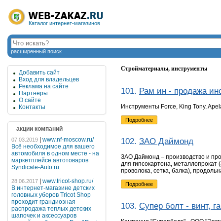
Каталог интернет-магазинов
расширенный поиск
Стройматериалы, инструменты
Добавить сайт
Вход для владельцев
Реклама на сайте
101.
Рам ин - продажа ин
Партнеры
О сайте
Инструменты Force, King Tony, Apel
Контакты
Подробнее
акции компаний
|
www.nf-moscow.ru/
07.03.2019
102.
ЗАО Даймонд
Всё необходимое для вашего
автомобиля в одном месте - на
ЗАО Даймонд – производство и пр
маркетплейсе автотоваров
для гипсокартона, металлопрокат (а
Syndicate-Auto.ru
проволока, сетка, балка), продоль
|
www.tricot-shop.ru/
28.06.2017
Подробнее
В интернет-магазине детских
головных уборов Tricot Shop
проходит грандиозная
103.
Супер болт - винт, г
распродажа теплых детских
шапочек и аксессуаров