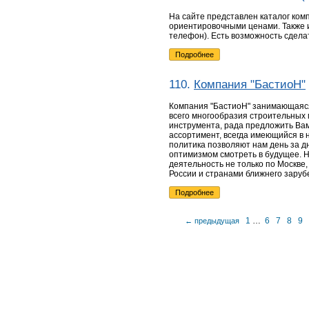
На сайте представлен каталог ком
ориентировочными ценами. Также 
телефон). Есть возможность сделат
Подробнее
110.
Компания "БастиоН"
Компания "БастиоН" занимающаяс
всего многообразия строительных
инструмента, рада предложить Вам
ассортимент, всегда имеющийся в 
политика позволяют нам день за д
оптимизмом смотреть в будущее. 
деятельность не только по Москве
России и странами ближнего заруб
Подробнее
1
…
6
7
8
9
← предыдущая