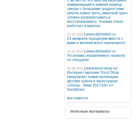
Считается, что монтаж кабельных
коммуникаций в зимний период
связан с большими трудностями:
кабель нужно греть, мерзлый грунт
сложно разрабатывать и
восстанавливать, техника плохо
работает в морозы.
|
www.ditchwitch.ru
21.02.2018
23 февраля празднуем вместе с
вами и желаем всего наилучшего!
|
www.ditchwitch.ru
21.02.2018
Установка управляемого прокола
по спеццене
|
www.tricot-shop.ru/
20.09.2017
Интернет-магазин Tricot Shop
предлагает новую коллекцию
детских шапок и аксессуаров
«Осень - Зима 2017/18» от
Dan&Dani.
все новости
полезные материалы