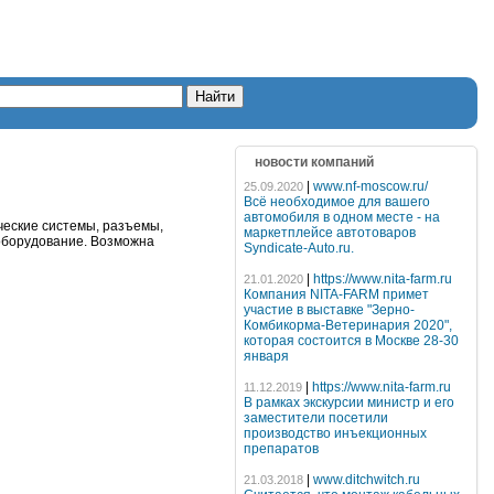
новости компаний
|
www.nf-moscow.ru/
25.09.2020
Всё необходимое для вашего
автомобиля в одном месте - на
ческие системы, разъемы,
маркетплейсе автотоваров
оборудование. Возможна
Syndicate-Auto.ru.
|
https://www.nita-farm.ru
21.01.2020
Компания NITA-FARM примет
участие в выставке "Зерно-
Комбикорма-Ветеринария 2020",
которая состоится в Москве 28-30
января
|
https://www.nita-farm.ru
11.12.2019
В рамках экскурсии министр и его
заместители посетили
производство инъекционных
препаратов
|
www.ditchwitch.ru
21.03.2018