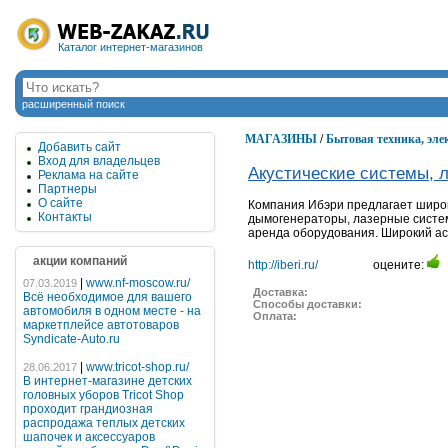
Каталог интернет-магазинов
расширенный поиск
МАГАЗИНЫ
/
Бытовая техника, эл
Добавить сайт
Вход для владельцев
Акустические системы, 
Реклама на сайте
Партнеры
О сайте
Компания Ибэри предлагает широк
Контакты
дымогенераторы, лазерные систем
аренда оборудования. Широкий ас
акции компаний
http://iberi.ru/
оцените:
|
www.nf-moscow.ru/
07.03.2019
Доставка:
Всё необходимое для вашего
Способы доставки:
автомобиля в одном месте - на
Оплата:
маркетплейсе автотоваров
Syndicate-Auto.ru
|
www.tricot-shop.ru/
28.06.2017
В интернет-магазине детских
головных уборов Tricot Shop
проходит грандиозная
распродажа теплых детских
шапочек и аксессуаров