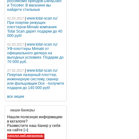
российских брендов Dan&Dani
и Tricotier. В магазине вы
найдете стильные
|
www.total-scan.ru/
02.03.2017
При покупке режущих
плоттеров Mimaki компания
Total Scan дарит подарки до 40
000 руб!
|
www.total-scan.ru/
02.03.2017
УФ-плоттеры Mimaki от
официального дилера на
выгодных условиях. Подарки до
70 000 руб.
|
www.total-scan.ru/
27.02.2017
Покупая лазерный плоттер,
инженерную систему, сканер
или фальцовщик Oce - получите
подарок до 140 000 руб!
все акции
наши банеры
Нашли полезную информацию
в каталоге?
Разместите наш банер у себя
на сайте [
]
>>