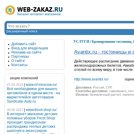
Каталог интернет-магазинов
расширенный поиск
УСЛУГИ
/
Бронирование гостиниц,
Добавить сайт
Вход для владельцев
Avantix.ru - гостиницы и
Реклама на сайте
Партнеры
О сайте
Действующее расписание движения
Контакты
железнодорожных билетов. Авиаби
отелей по всему миру, в том числ
акции компаний
http://www.avantix.ru/
оцен
|
www.nf-moscow.ru/
07.03.2019
Доставка:
Россия, СНГ
Всё необходимое для вашего
Способы доставки:
самовывоз, почта
автомобиля в одном месте - на
Оплата:
безналичный расчет, налична
маркетплейсе автотоваров
Syndicate-Auto.ru
|
www.tricot-shop.ru/
28.06.2017
В интернет-магазине детских
головных уборов Tricot Shop
проходит грандиозная
распродажа теплых детских
шапочек и аксессуаров