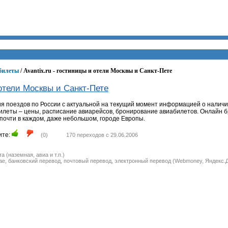
 билеты
/ Avantix.ru - гостиницы и отели Москвы и Санкт-Пете
 отели Москвы и Санкт-Пете
 поездов по России с актуальной на текущий момент информацией о наличи
леты – цены, расписание авиарейсов, бронирование авиабилетов. Онлайн б
е почти в каждом, даже небольшом, городе Европы.
ите:
(
0
)
170 переходов с 29.06.2006
 (наземная, авиа и т.п.)
е, банковский перевод, почтовый перевод, электронный перевод (Webmoney, Яндекс.Де