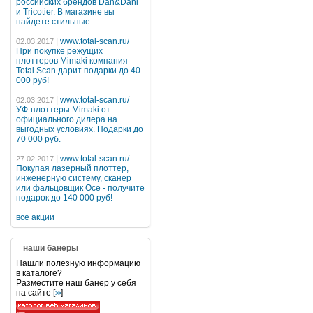
российских брендов Dan&Dani
и Tricotier. В магазине вы
найдете стильные
|
www.total-scan.ru/
02.03.2017
При покупке режущих
плоттеров Mimaki компания
Total Scan дарит подарки до 40
000 руб!
|
www.total-scan.ru/
02.03.2017
УФ-плоттеры Mimaki от
официального дилера на
выгодных условиях. Подарки до
70 000 руб.
|
www.total-scan.ru/
27.02.2017
Покупая лазерный плоттер,
инженерную систему, сканер
или фальцовщик Oce - получите
подарок до 140 000 руб!
все акции
наши банеры
Нашли полезную информацию
в каталоге?
Разместите наш банер у себя
на сайте [
]
>>