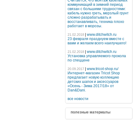
Считается, что монтаж кабельных
коммуникаций в зимний период
связан с большими трудностями:
кабель нужно греть, мерзлый грунт
сложно разрабатывать и
восстанавливать, техника плохо
работает в морозы.
|
www.ditchwitch.ru
21.02.2018
23 февраля празднуем вместе с
вами и желаем всего наилучшего!
|
www.ditchwitch.ru
21.02.2018
Установка управляемого прокола
по спеццене
|
www.tricot-shop.ru/
20.09.2017
Интернет-магазин Tricot Shop
предлагает новую коллекцию
детских шапок и аксессуаров
«Осень - Зима 2017/18» от
Dan&Dani.
все новости
полезные материалы