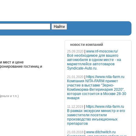
новости компаний
|
www.nf-moscow.ru/
25.09.2020
Всё необходимое для вашего
автомобиля в одном месте - на
и мест и цене
маркетплейсе автотоваров
ронирование гостиниц и
Syndicate-Auto.ru.
|
https://www.nita-farm.ru
21.01.2020
Компания NITA-FARM примет
участие в выставке "Зерно-
Комбикорма-Ветеринария 2020",
которая состоится в Москве 28-30
ньги и т.п.)
января
|
https://www.nita-farm.ru
11.12.2019
В рамках экскурсии министр и его
заместители посетили
производство инъекционных
препаратов
|
www.ditchwitch.ru
21.03.2018