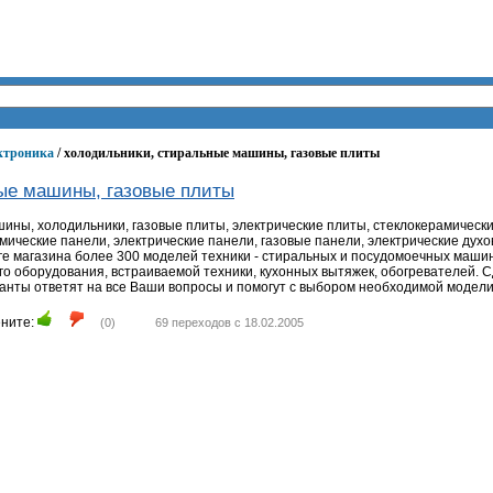
ектроника
/ холодильники, стиральные машины, газовые плиты
ые машины, газовые плиты
ины, холодильники, газовые плиты, электрические плиты, стеклокерамически
мические панели, электрические панели, газовые панели, электрические духов
е магазина более 300 моделей техники - стиральных и посудомоечных машин,
го оборудования, встраиваемой техники, кухонных вытяжек, обогревателей. C
анты ответят на все Ваши вопросы и помогут с выбором необходимой модели
ните:
(
0
)
69 переходов с 18.02.2005