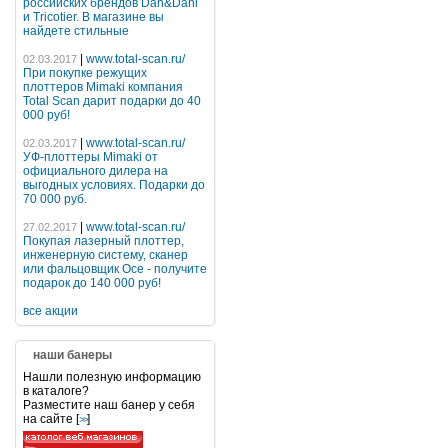
российских брендов Dan&Dani
и Tricotier. В магазине вы
найдете стильные
|
www.total-scan.ru/
02.03.2017
При покупке режущих
плоттеров Mimaki компания
Total Scan дарит подарки до 40
000 руб!
|
www.total-scan.ru/
02.03.2017
УФ-плоттеры Mimaki от
официального дилера на
выгодных условиях. Подарки до
70 000 руб.
|
www.total-scan.ru/
27.02.2017
Покупая лазерный плоттер,
инженерную систему, сканер
или фальцовщик Oce - получите
подарок до 140 000 руб!
все акции
наши банеры
Нашли полезную информацию
в каталоге?
Разместите наш банер у себя
на сайте [
]
>>