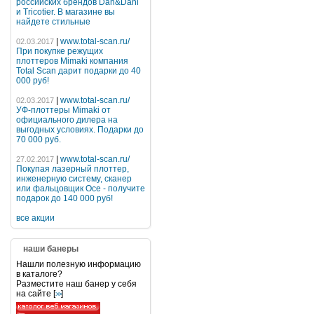
российских брендов Dan&Dani
и Tricotier. В магазине вы
найдете стильные
|
www.total-scan.ru/
02.03.2017
При покупке режущих
плоттеров Mimaki компания
Total Scan дарит подарки до 40
000 руб!
|
www.total-scan.ru/
02.03.2017
УФ-плоттеры Mimaki от
официального дилера на
выгодных условиях. Подарки до
70 000 руб.
|
www.total-scan.ru/
27.02.2017
Покупая лазерный плоттер,
инженерную систему, сканер
или фальцовщик Oce - получите
подарок до 140 000 руб!
все акции
наши банеры
Нашли полезную информацию
в каталоге?
Разместите наш банер у себя
на сайте [
]
>>