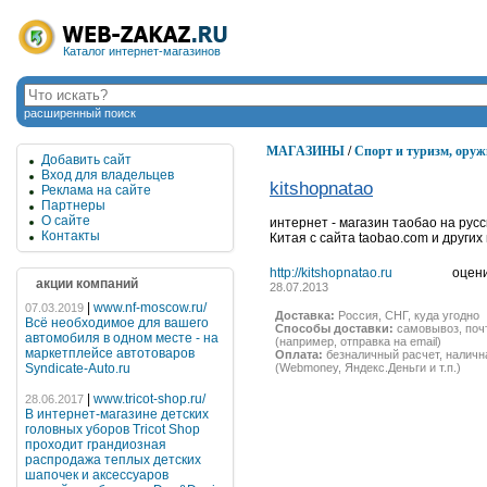
Каталог интернет-магазинов
расширенный поиск
МАГАЗИНЫ
/
Спорт и туризм, оруж
Добавить сайт
Вход для владельцев
kitshopnatao
Реклама на сайте
Партнеры
О сайте
интернет - магазин таобао на рус
Контакты
Китая с сайта taobao.com и други
http://kitshopnatao.ru
оцен
акции компаний
28.07.2013
|
www.nf-moscow.ru/
07.03.2019
Доставка:
Россия, СНГ, куда угодно
Всё необходимое для вашего
Способы доставки:
самовывоз, почта
автомобиля в одном месте - на
(например, отправка на email)
маркетплейсе автотоваров
Оплата:
безналичный расчет, наличн
Syndicate-Auto.ru
(Webmoney, Яндекс.Деньги и т.п.)
|
www.tricot-shop.ru/
28.06.2017
В интернет-магазине детских
головных уборов Tricot Shop
проходит грандиозная
распродажа теплых детских
шапочек и аксессуаров