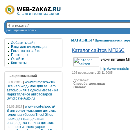
Каталог интернет-магазинов
расширенный поиск
МАГАЗИНЫ
/
Промышленное и торг
Добавить сайт
Вход для владельцев
Каталог сайтов МП36С
Реклама на сайте
Партнеры
О сайте
Блоки питания М
Контакты
http://www.module-
126 переходов с 23.11.2005
акции компаний
Доставка:
|
www.nf-moscow.ru/
07.03.2019
Способы доставки:
Всё необходимое для вашего
Оплата:
автомобиля в одном месте - на
маркетплейсе автотоваров
Syndicate-Auto.ru
|
www.tricot-shop.ru/
28.06.2017
В интернет-магазине детских
головных уборов Tricot Shop
проходит грандиозная
распродажа теплых детских
шапочек и аксессуаров