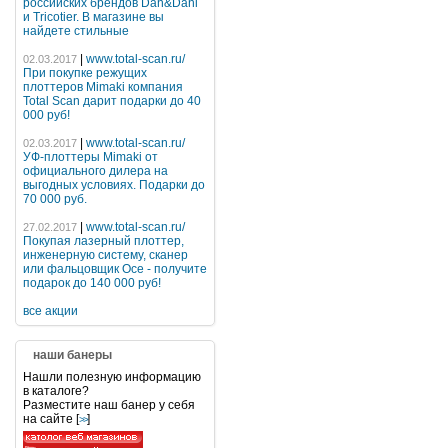
российских брендов Dan&Dani
и Tricotier. В магазине вы
найдете стильные
|
www.total-scan.ru/
02.03.2017
При покупке режущих
плоттеров Mimaki компания
Total Scan дарит подарки до 40
000 руб!
|
www.total-scan.ru/
02.03.2017
УФ-плоттеры Mimaki от
официального дилера на
выгодных условиях. Подарки до
70 000 руб.
|
www.total-scan.ru/
27.02.2017
Покупая лазерный плоттер,
инженерную систему, сканер
или фальцовщик Oce - получите
подарок до 140 000 руб!
все акции
наши банеры
Нашли полезную информацию
в каталоге?
Разместите наш банер у себя
на сайте [
]
>>