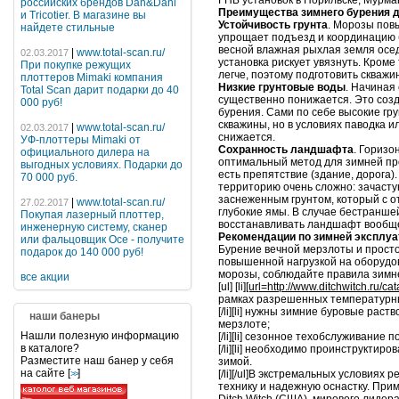
ГНБ установок в Норильске, Мурман
российских брендов Dan&Dani
Преимущества зимнего бурения д
и Tricotier. В магазине вы
Устойчивость грунта
. Морозы повы
найдете стильные
упрощает подъезд и координацию 
весной влажная рыхлая земля оседа
|
www.total-scan.ru/
02.03.2017
установка рискует увязнуть. Кроме
При покупке режущих
легче, поэтому подготовить скважи
плоттеров Mimaki компания
Низкие грунтовые воды
. Начиная
Total Scan дарит подарки до 40
существенно понижается. Это соз
000 руб!
бурения. Сами по себе высокие гр
скважины, но в условиях паводка и
|
www.total-scan.ru/
02.03.2017
снижается.
УФ-плоттеры Mimaki от
Сохранность ландшафта
. Гориз
официального дилера на
оптимальный метод для зимней про
выгодных условиях. Подарки до
есть препятствие (здание, дорога)
70 000 руб.
территорию очень сложно: зачаст
заснеженным грунтом, который с о
|
www.total-scan.ru/
27.02.2017
глубокие ямы. В случае бестранше
Покупая лазерный плоттер,
восстанавливать ландшафт вообще
инженерную систему, сканер
Рекомендации по зимней эксплуа
или фальцовщик Oce - получите
Бурение вечной мерзлоты и просто
подарок до 140 000 руб!
повышенной нагрузкой на оборудов
морозы, соблюдайте правила зимн
все акции
[ul] [li]
[url=http://www.ditchwitch.ru/c
рамках разрешенных температурн
[/li][li] нужны зимние буровые рас
наши банеры
мерзлоте;
Нашли полезную информацию
[/li][li] сезонное техобслуживание
в каталоге?
[/li][li] необходимо проинструкти
Разместите наш банер у себя
зимой.
на сайте [
]
[/li][/ul]В экстремальных условия
>>
технику и надежную оснастку. При