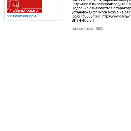
Ditch Witch (США), мирового лидер
надежное и высокопроизводительн
Подробно ознакомиться с характе
установок Ditch Witch можно на са
все наши банеры
[color=#0000ff]
[url=http://www.ditch
ВИТЧ»
[/color].
просмотров - 5921