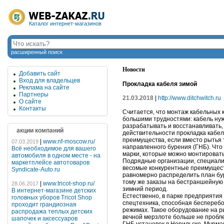
Каталог интернет-магазинов
расширенный поиск
Новости
Добавить сайт
Вход для владельцев
Прокладка кабеля зимой
Реклама на сайте
Партнеры
21.03.2018
|
http://www.ditchwitch.ru
О сайте
Контакты
Cчитается, что монтаж кабельных 
большими трудностями: кабель нуж
разрабатывать и восстанавливать,
акции компаний
действительности прокладка кабел
преимущества, если вместо рытья
|
www.nf-moscow.ru/
07.03.2019
направленного бурения (ГНБ). Что
Всё необходимое для вашего
марки, которые можно монтировать
автомобиля в одном месте - на
Подрядные организации, специали
маркетплейсе автотоваров
весомые конкурентные преимущест
Syndicate-Auto.ru
равномерно распределить план бур
тому же заказы на бестраншейную 
|
www.tricot-shop.ru/
28.06.2017
зимний период.
В интернет-магазине детских
Естественно, в парке предприятия
головных уборов Tricot Shop
спецтехника, способная беспереб
проходит грандиозная
режимах. Такое оборудование на ры
распродажа теплых детских
вечной мерзлоте больше не пробл
шапочек и аксессуаров