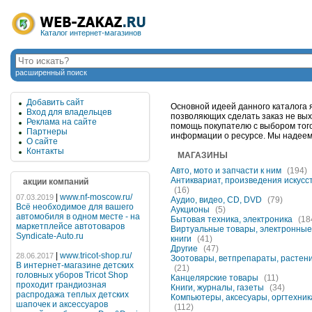
Каталог интернет-магазинов
расширенный поиск
Добавить сайт
Основной идеей данного каталога 
Вход для владельцев
позволяющих сделать заказ не вых
Реклама на сайте
помощь покупателю с выбором того
Партнеры
информации о ресурсе. Мы надеемся
О сайте
Контакты
МАГАЗИНЫ
Авто, мото и запчасти к ним
(194)
Антиквариат, произведения искусс
акции компаний
(16)
|
www.nf-moscow.ru/
07.03.2019
Аудио, видео, CD, DVD
(79)
Всё необходимое для вашего
Аукционы
(5)
автомобиля в одном месте - на
Бытовая техника, электроника
(18
маркетплейсе автотоваров
Виртуальные товары, электронные
Syndicate-Auto.ru
книги
(41)
Другие
(47)
|
www.tricot-shop.ru/
28.06.2017
Зоотовары, ветпрепараты, растен
В интернет-магазине детских
(21)
головных уборов Tricot Shop
Канцелярские товары
(11)
проходит грандиозная
Книги, журналы, газеты
(34)
распродажа теплых детских
Компьютеры, аксесуары, оргтехник
шапочек и аксессуаров
(112)