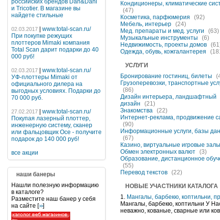
российских брендов Dan&Dani
Кондиционеры, климатические сис
и Tricotier. В магазине вы
(47)
найдете стильные
Косметика, парфюмерия
(92)
Мебель, интерьер
(24)
|
www.total-scan.ru/
02.03.2017
Мед. препараты и мед. услуги
(63)
При покупке режущих
Музыкальные инструменты
(6)
плоттеров Mimaki компания
Недвижимость, проекты домов
(61
Total Scan дарит подарки до 40
Одежда, обувь, кожгалантерея
(18
000 руб!
УСЛУГИ
|
www.total-scan.ru/
02.03.2017
Бронирование гостиниц, билеты
(
УФ-плоттеры Mimaki от
Грузоперевозки, транспортные усл
официального дилера на
(86)
выгодных условиях. Подарки до
Дизайн интерьера, ландшафтный
70 000 руб.
дизайн
(21)
Знакомства
(22)
|
www.total-scan.ru/
27.02.2017
Интернет-реклама, продвижение с
Покупая лазерный плоттер,
(90)
инженерную систему, сканер
Информационные услуги, базы да
или фальцовщик Oce - получите
(67)
подарок до 140 000 руб!
Казино, виртуальные игровые зал
Обмен электронных валют
(3)
все акции
Образование, дистанционное обуч
(55)
Перевод текстов
(22)
наши банеры
Нашли полезную информацию
НОВЫЕ УЧАСТНИКИ КАТАЛОГА
в каталоге?
1.
Мангалы, барбекю, коптильни, 
Разместите наш банер у себя
Мангалы, барбекю, коптильни У На
на сайте [
]
>>
неважно, кованые, сварные или ков